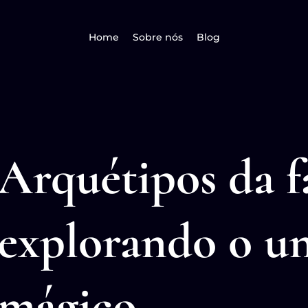
Home
Sobre nós
Blog
Arquétipos da f
explorando o un
mágico.