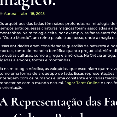
Aurora
abril 18, 2025
Os arquétipos das fadas têm raízes profundas na mitologia de
tempos antigos, essas criaturas mágicas foram associadas a ele
montanhas. Na mitologia celta, por exemplo, as fadas eram f
o “Outro Mundo”, um reino paralelo ao nosso, onde a magia e 
Essas entidades eram consideradas guardiãs da natureza e pos
mortais, tanto de maneira benéfica quanto prejudicial. Além
de outras culturas, como a grega e a nórdica. Na Grécia antiga,
ligadas a árvores, fontes e montanhas.
Já na mitologia nórdica, as valquírias, que escolhiam quem viv
como uma forma de arquétipo de fada. Essas representações 
interagem com os humanos é uma constante em várias tradiçõ
conectar-se com o mundo natural.
Jogar Tarot Online
e uma fo
e orientação.
A Representação das Fad