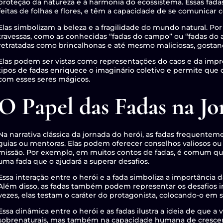
proteção da natureza e à harmonia do ecossistema. Essas fada
feitas de folhas e flores, e têm a capacidade de se comunicar 
Elas simbolizam a beleza e a fragilidade do mundo natural. Po
travessas, como as conhecidas “fadas do campo” ou “fadas do a
retratadas como brincalhonas e até mesmo maliciosas, gosta
Elas podem ser vistas como representações do caos e da imprev
tipos de fadas enriquece o imaginário coletivo e permite qu
com esses seres mágicos.
O Papel das Fadas na J
Na narrativa clássica da jornada do herói, as fadas frequen
guias ou mentoras. Elas podem oferecer conselhos valiosos o
missão. Por exemplo, em muitos contos de fadas, é comum qu
uma fada que o ajudará a superar desafios.
Essa interação entre o herói e a fada simboliza a importância
Além disso, as fadas também podem representar os desafios in
vezes, elas testam o caráter do protagonista, colocando-o em
Essa dinâmica entre o herói e as fadas ilustra a ideia de que
sobrenaturais, mas também na capacidade humana de crescer e