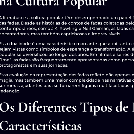
na Cultura Popular
A literatura e a cultura popular têm desempenhado um pap
das fadas. Desde as histórias de contos de fadas coletadas pe
contemporâneos, como J.K. Rowling e Neil Gaiman, as fadas s
encantadores, mas também caprichosos e imprevisíveis.
Essa dualidade é uma característica marcante que atrai tanto 
sejam vistas como símbolos de esperança e transformação. Alé
popular se diversificou ao longo dos anos. Em filmes e séries
Time”, as fadas são frequentemente apresentadas como perso
protagonistas em suas jornadas.
Essa evolução na representação das fadas reflete não apenas 
magia, mas também uma maior complexidade nas narrativas q
ser meras ajudantes para se tornarem figuras multifacetadas 
redenção.
Os Diferentes Tipos de 
Características